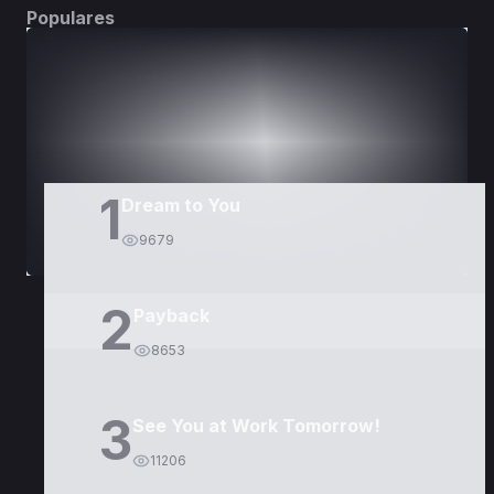
Populares
DORAMAS
PELÍCULAS
1
Dream to You
9679
2
Payback
8653
3
See You at Work Tomorrow!
11206