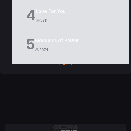
4
Love For You
5211
5
Blossoms of Power
2674