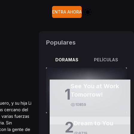
ENTRA AHORA
Populares
DORAMAS
PELÍCULAS
See You at Work
1
Tomorrow!
ro, y su hija Li
10859
más cercano del
varias fuerzas
2
Dream to You
ia. Sin
con la gente de
8719