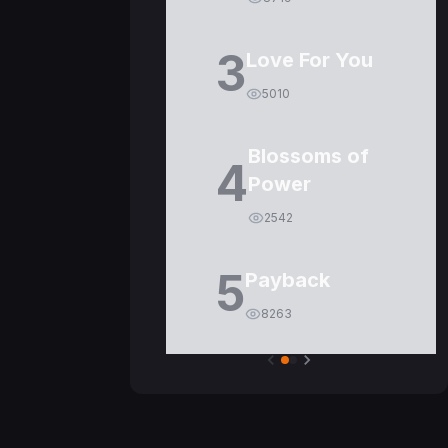
3
Love For You
5010
Blossoms of
4
Power
2542
5
Payback
8263