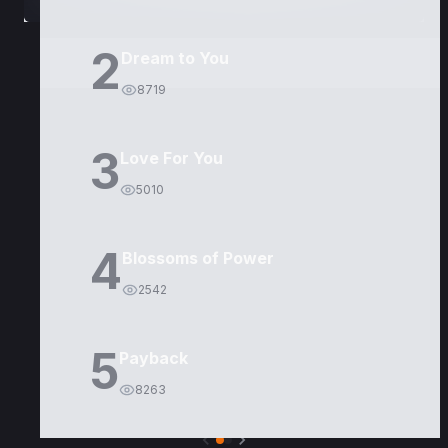
2
Dream to You
8719
3
Love For You
5010
4
Blossoms of Power
2542
5
Payback
8263