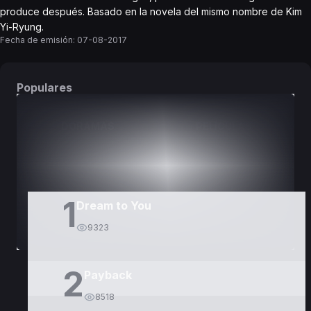
produce después. Basado en la novela del mismo nombre de Kim
Yi-Ryung.
Fecha de emisión:
07-08-2017
Populares
DORAMAS
PELÍCULAS
1
Dream to You
9323
2
Payback
8518