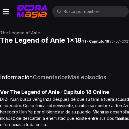
The Legend of Anle
The Legend of Anle 1x18
T1 · Capítulo 18
30-07-202
Información
Comentarios
Más episodios
Ver
The Legend of Anle
· Capítulo
18
Online
Di Zi Yuan busca venganza después de que su familia fuera acusada
emperador. Como única sobreviviente, cambia su nombre a Ren An Le
heredero Han Ye por el bienestar de su pueblo. Mientras desarroll
incapaz de descartar la enemistad que existe entre sus dos familia
diferencias a toda costa.