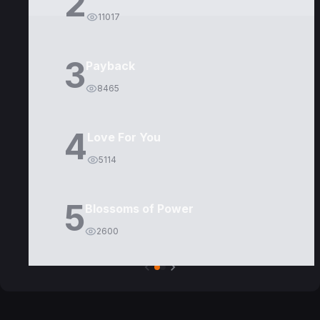
2
11017
3
Payback
8465
4
Love For You
5114
5
Blossoms of Power
2600