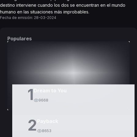
destino interviene cuando los dos se encuentran en el mundo
humano en las situaciones más improbables.
Fecha de emisión:
28-03-2024
Populares
DORAMAS
PELÍCULAS
1
Dream to You
9668
2
Payback
8653