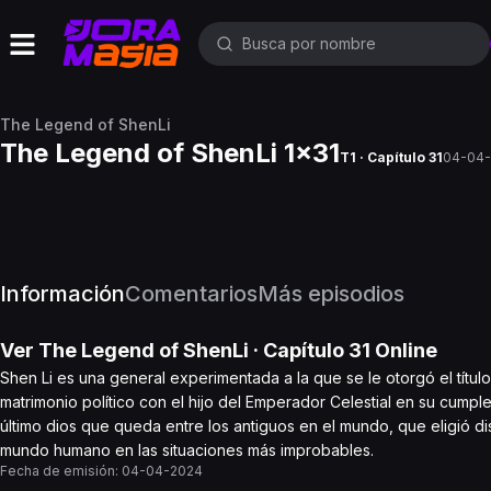
The Legend of ShenLi
The Legend of ShenLi 1x31
T1 · Capítulo 31
04-04
Información
Comentarios
Más episodios
Ver
The Legend of ShenLi
· Capítulo
31
Online
Shen Li es una general experimentada a la que se le otorgó el títu
matrimonio político con el hijo del Emperador Celestial en su cumple
último dios que queda entre los antiguos en el mundo, que eligió di
mundo humano en las situaciones más improbables.
Fecha de emisión:
04-04-2024