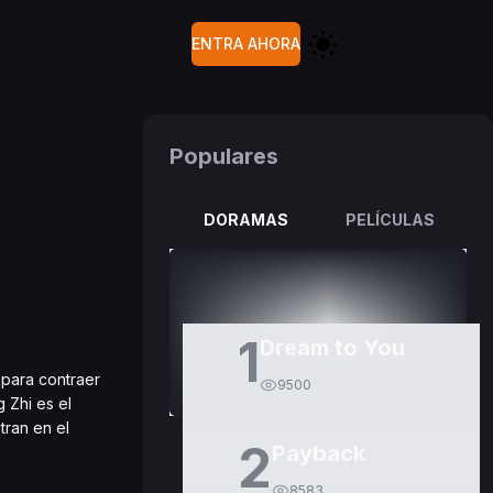
ENTRA AHORA
Populares
DORAMAS
PELÍCULAS
1
Dream to You
 para contraer
9500
 Zhi es el
tran en el
2
Payback
8583