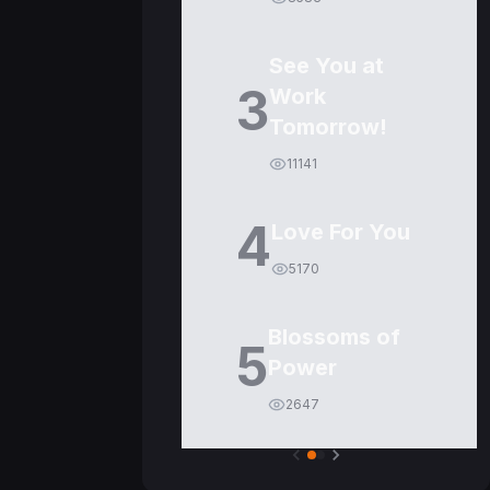
See You at
3
Work
Tomorrow!
11141
4
Love For You
5170
Blossoms of
5
Power
2647