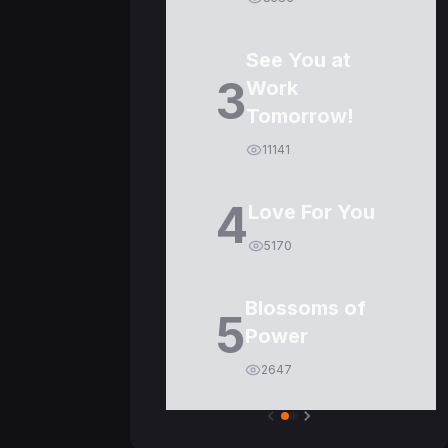
See You at
3
Work
Tomorrow!
11141
4
Love For You
5170
Blossoms of
5
Power
2647