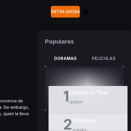
ENTRA AHORA
Populares
DORAMAS
PELÍCULAS
1
Dream to You
provincia de
9500
a. Sin embargo,
 quien la lleva
2
Payback
8583