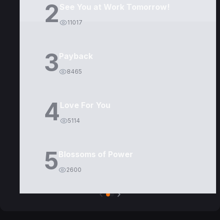
2
See You at Work Tomorrow!
11017
3
Payback
8465
4
Love For You
5114
5
Blossoms of Power
2600