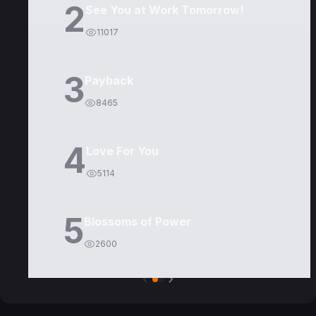
2
See You at Work Tomorrow!
11017
3
Payback
8465
4
Love For You
5114
5
Blossoms of Power
2600