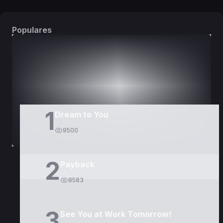
Populares
DORAMAS
PELÍCULAS
1
Dream to You
9500
2
Payback
8583
3
See You at Work Tomorrow!