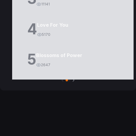
11141
4
Love For You
5170
5
Blossoms of Power
2647