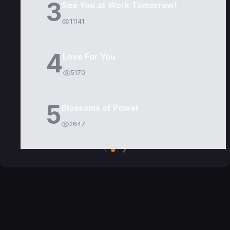
3
See You at Work Tomorrow!
11141
4
Love For You
5170
5
Blossoms of Power
2647