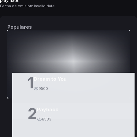
playmate.
Fecha de emisión:
Invalid date
Populares
DORAMAS
PELÍCULAS
1
Dream to You
9500
2
Payback
8583