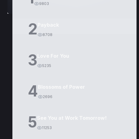
9803
2
Payback
8708
3
Love For You
5235
4
Blossoms of Power
2696
5
See You at Work Tomorrow!
11253