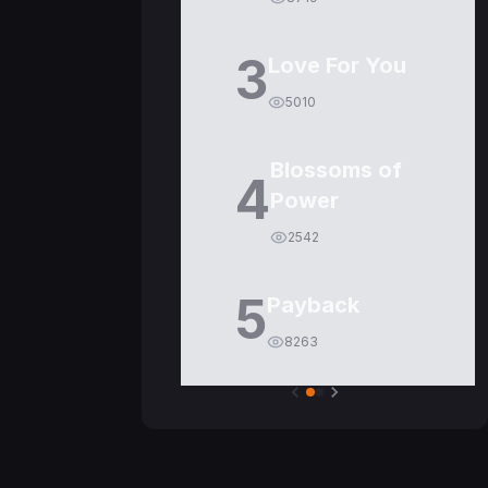
3
Love For You
5010
Blossoms of
4
Power
2542
5
Payback
8263