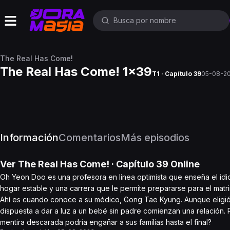
The Real Has Come!
The Real Has Come! 1x39
T1 · Capítulo 39
05-08-2
Información
Comentarios
Más episodios
Ver
The Real Has Come!
· Capítulo
39
Online
Oh Yeon Doo es una profesora en línea optimista que enseña el id
hogar estable y una carrera que le permite prepararse para el mat
Ahí es cuando conoce a su médico, Gong Tae Kyung. Aunque eligió
dispuesta a dar a luz a un bebé sin padre comienzan una relación. 
mentira descarada podría engañar a sus familias hasta el final?