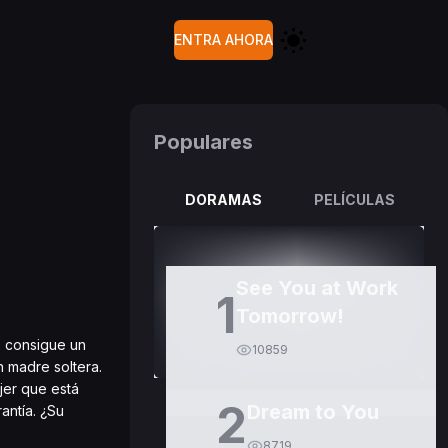
ENTRA AHORA
Populares
DORAMAS
PELÍCULAS
See You at Work
1
Tomorrow!
e consigue un
10859
n madre soltera.
jer que está
2
Dream to You
antía. ¿Su
8719