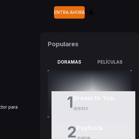
ENTRA AHORA
Populares
DORAMAS
PELÍCULAS
1
Dream to You
ctor para
9323
2
Payback
8518