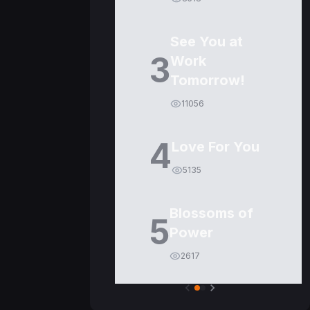
See You at
3
Work
Tomorrow!
11056
4
Love For You
5135
Blossoms of
5
Power
2617