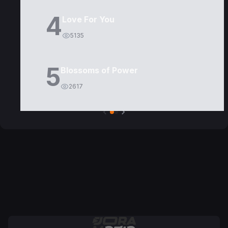
4
Love For You
5135
5
Blossoms of Power
2617