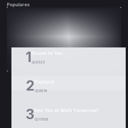
Populares
DORAMAS
PELÍCULAS
1
Dream to You
9323
2
Payback
8518
3
See You at Work Tomorrow!
11056