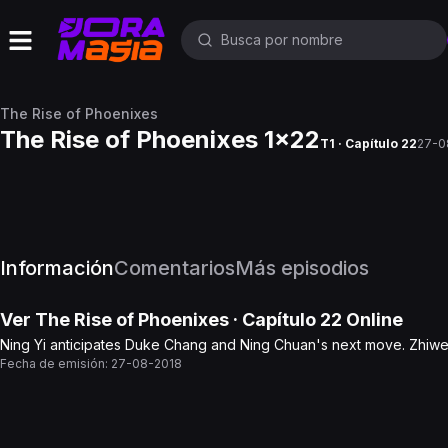
The Rise of Phoenixes
The Rise of Phoenixes 1x22
T1 · Capítulo 22
27-0
Información
Comentarios
Más episodios
Ver
The Rise of Phoenixes
· Capítulo
22
Online
Ning Yi anticipates Duke Chang and Ning Chuan's next move. Zhiwei 
Fecha de emisión:
27-08-2018