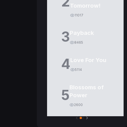
2
Tomorrow!
11017
3
Payback
8465
4
Love For You
5114
Blossoms of
5
Power
2600