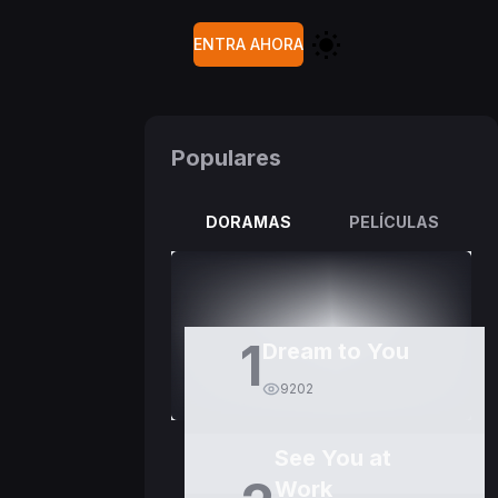
ENTRA AHORA
Populares
DORAMAS
PELÍCULAS
1
Dream to You
9202
See You at
Work