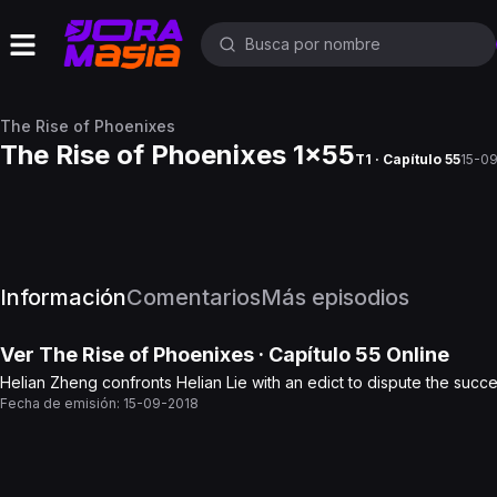
The Rise of Phoenixes
The Rise of Phoenixes 1x55
T1 · Capítulo 55
15-0
Información
Comentarios
Más episodios
Ver
The Rise of Phoenixes
· Capítulo
55
Online
Helian Zheng confronts Helian Lie with an edict to dispute the succes
Fecha de emisión:
15-09-2018