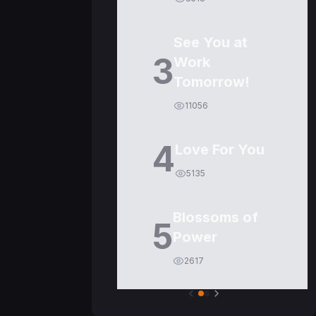
See You at
3
Work
Tomorrow!
11056
4
Love For You
5135
Blossoms of
5
Power
2617