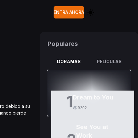
ENTRA AHORA
Populares
DORAMAS
PELÍCULAS
1
Dream to You
ero debido a su
9202
cuando pierde
See You at
Work