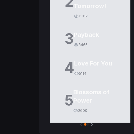
2
Tomorrow!
11017
3
Payback
8465
4
Love For You
5114
Blossoms of
5
Power
2600