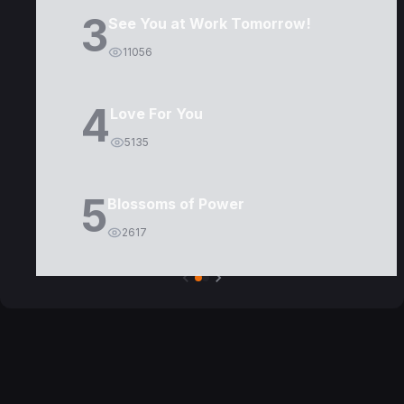
3
See You at Work Tomorrow!
11056
4
Love For You
5135
5
Blossoms of Power
2617