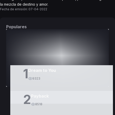
la mezcla de destino y amor.
Fecha de emisión:
07-04-2022
Populares
DORAMAS
PELÍCULAS
1
Dream to You
9323
2
Payback
8518