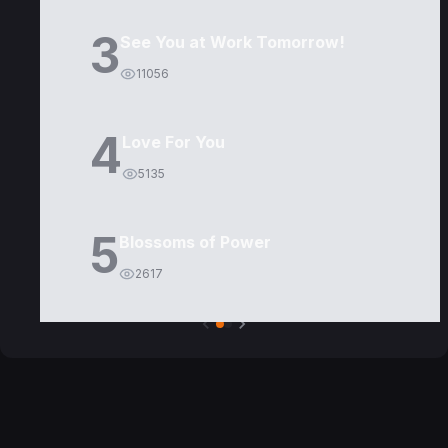
3
See You at Work Tomorrow!
11056
4
Love For You
5135
5
Blossoms of Power
2617