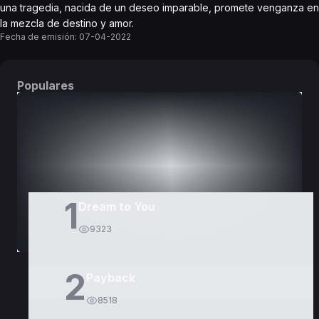
una tragedia, nacida de un deseo imparable, promete venganza en
la mezcla de destino y amor.
Fecha de emisión:
07-04-2022
Populares
DORAMAS
PELÍCULAS
1
Dream to You
9323
2
Payback
8518