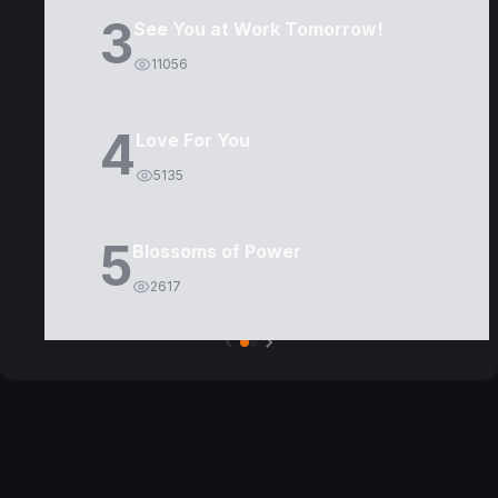
3
See You at Work Tomorrow!
11056
4
Love For You
5135
5
Blossoms of Power
2617