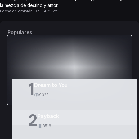
la mezcla de destino y amor.
Fecha de emisión:
07-04-2022
Populares
DORAMAS
PELÍCULAS
1
Dream to You
9323
2
Payback
8518