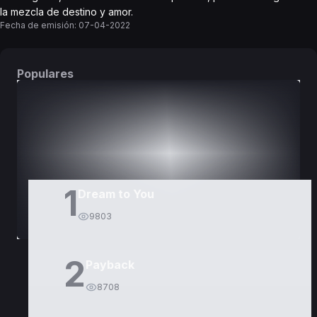
la mezcla de destino y amor.
Fecha de emisión:
07-04-2022
Populares
DORAMAS
PELÍCULAS
1
Dream to You
9803
2
Payback
8708