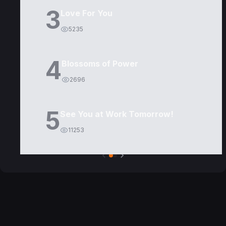
3
Love For You
5235
4
Blossoms of Power
2696
5
See You at Work Tomorrow!
11253