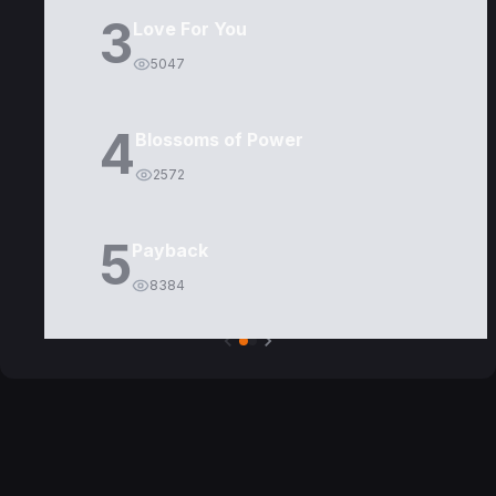
3
Love For You
5047
4
Blossoms of Power
2572
5
Payback
8384