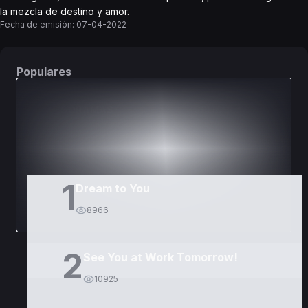
la mezcla de destino y amor.
Fecha de emisión:
07-04-2022
Populares
DORAMAS
PELÍCULAS
1
Dream to You
8966
2
See You at Work Tomorrow!
10925