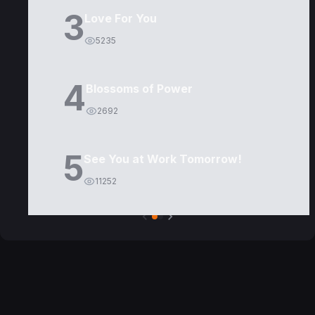
3
Love For You
5235
4
Blossoms of Power
2692
5
See You at Work Tomorrow!
11252