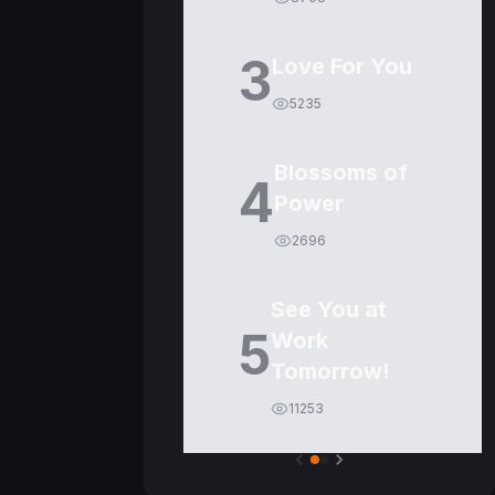
3
Love For You
5235
Blossoms of
4
Power
2696
See You at
5
Work
Tomorrow!
11253