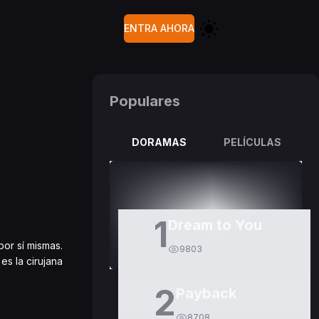
ENTRA AHORA
Populares
DORAMAS
PELÍCULAS
1
Dream to You
por sí mismas.
9803
s la cirujana
2
Payback
8708