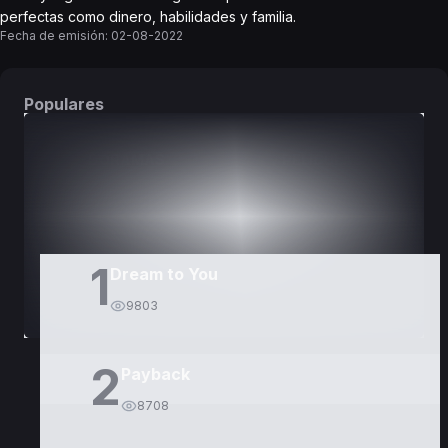
perfectas como dinero, habilidades y familia.
Fecha de emisión:
02-08-2022
Populares
DORAMAS
PELÍCULAS
1
Dream to You
9803
2
Payback
8708