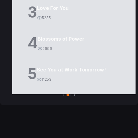
3
Love For You
5235
4
Blossoms of Power
2696
5
See You at Work Tomorrow!
11253