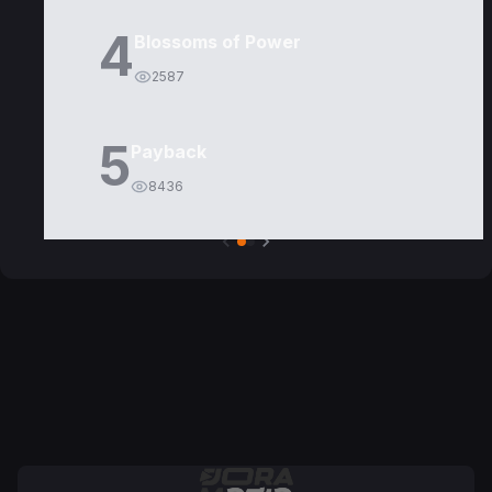
4
Blossoms of Power
2587
5
Payback
8436