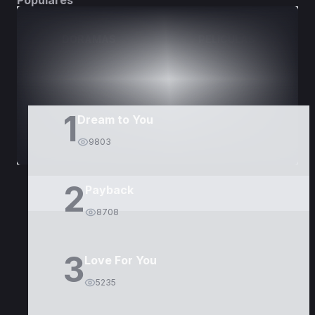
Populares
DORAMAS
PELÍCULAS
1
Dream to You
9803
2
Payback
8708
3
Love For You
5235