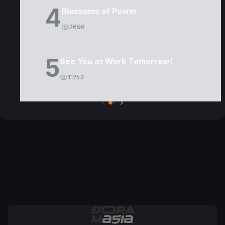
4
Blossoms of Power
2696
5
See You at Work Tomorrow!
11253