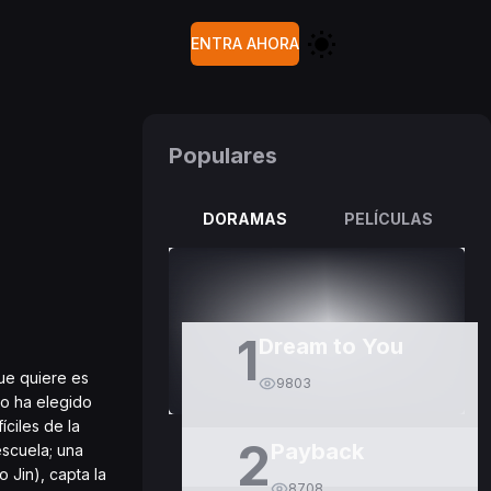
ENTRA AHORA
Populares
DORAMAS
PELÍCULAS
1
Dream to You
ue quiere es
9803
ro ha elegido
ciles de la
2
Payback
escuela; una
 Jin), capta la
8708