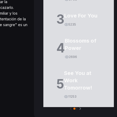
r la
cazarlo.
iliar y los
3
Love For You
 tentación de la
ce sangre" es un
5235
Blossoms of
4
Power
2696
See You at
5
Work
Tomorrow!
11253