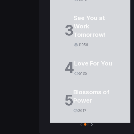
See You at
3
Work
Tomorrow!
11056
4
Love For You
5135
Blossoms of
5
Power
2617