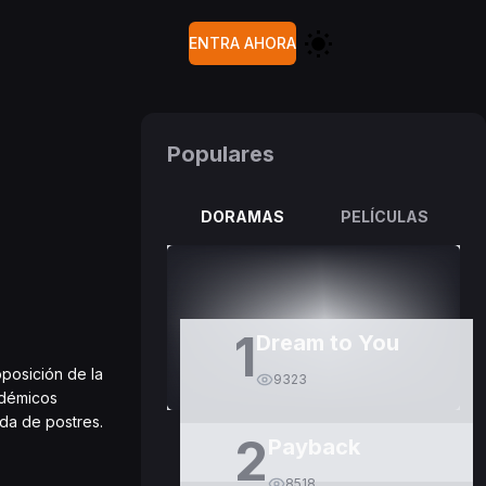
ENTRA AHORA
Populares
DORAMAS
PELÍCULAS
1
Dream to You
posición de la
9323
adémicos
nda de postres.
2
Payback
8518