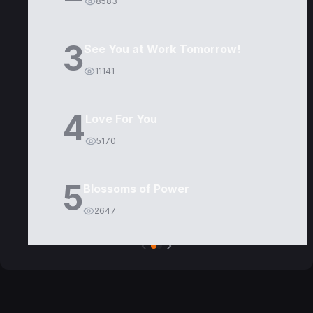
8583
3
See You at Work Tomorrow!
11141
4
Love For You
5170
5
Blossoms of Power
2647