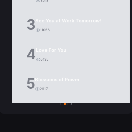
8518
3
See You at Work Tomorrow!
11056
4
Love For You
5135
5
Blossoms of Power
2617