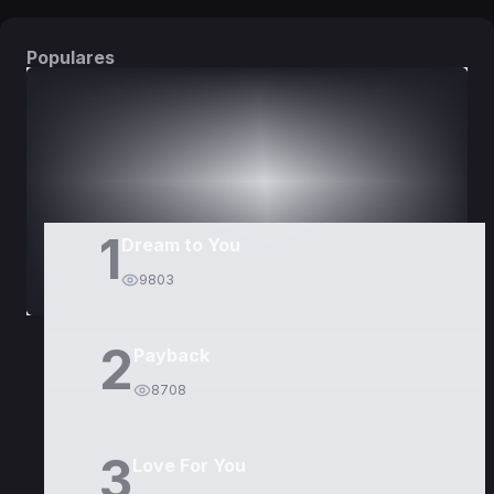
Populares
DORAMAS
PELÍCULAS
1
Dream to You
9803
2
Payback
8708
3
Love For You