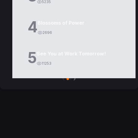
5235
4
Blossoms of Power
2696
5
See You at Work Tomorrow!
11253