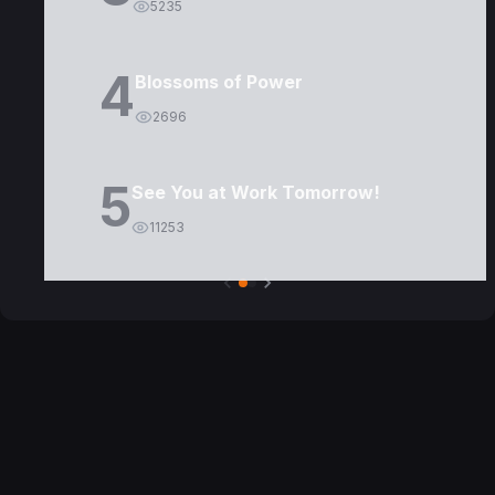
5235
4
Blossoms of Power
2696
5
See You at Work Tomorrow!
11253