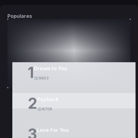
Populares
DORAMAS
PELÍCULAS
1
Dream to You
9803
2
Payback
8708
3
Love For You