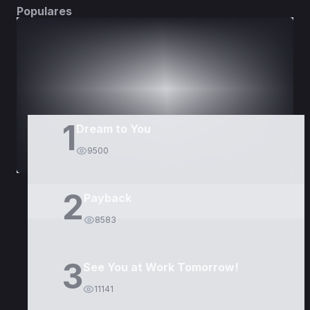
Populares
DORAMAS
PELÍCULAS
1
Dream to You
9500
2
Payback
8583
3
See You at Work Tomorrow!
11141