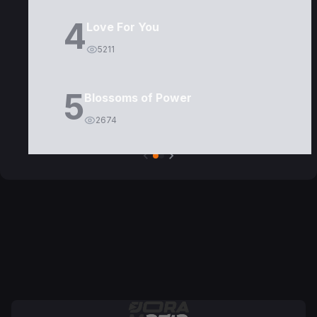
4
Love For You
5211
5
Blossoms of Power
2674