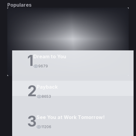
Populares
DORAMAS
PELÍCULAS
1
Dream to You
9679
2
Payback
8653
3
See You at Work Tomorrow!
11206