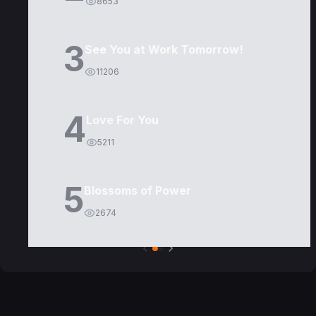
8653
3
See You at Work Tomorrow!
11206
4
Love For You
5211
5
Blossoms of Power
2674