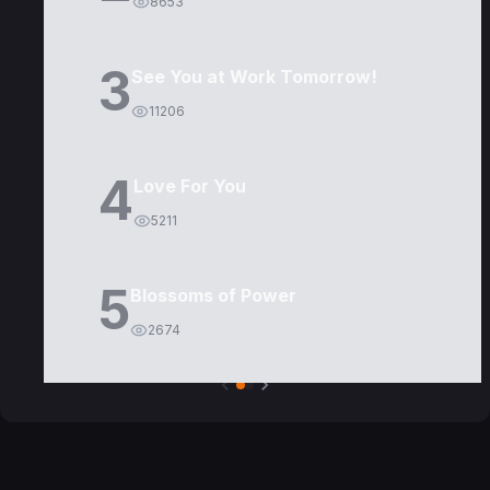
8653
3
See You at Work Tomorrow!
11206
4
Love For You
5211
5
Blossoms of Power
2674