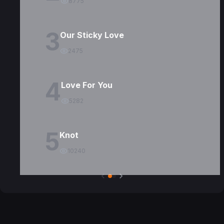
8775
3
Our Sticky Love
2475
4
Love For You
5282
5
Knot
10240