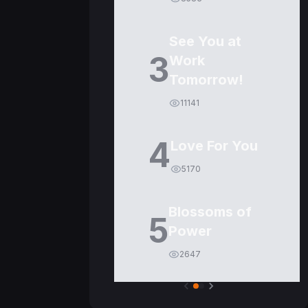
See You at
3
Work
Tomorrow!
11141
4
Love For You
5170
Blossoms of
5
Power
2647