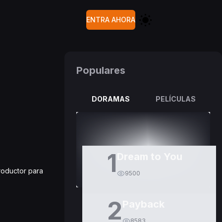
ENTRA AHORA
Populares
DORAMAS
PELÍCULAS
1
Dream to You
productor para
9500
2
Payback
8583