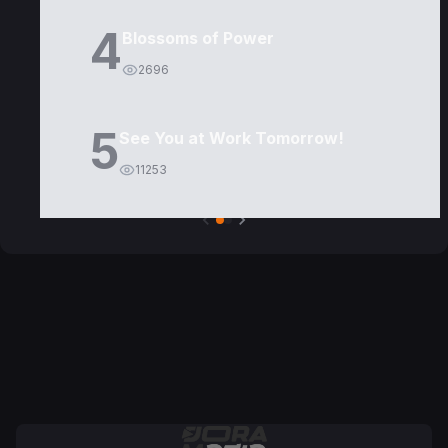
4
Blossoms of Power
2696
5
See You at Work Tomorrow!
11253