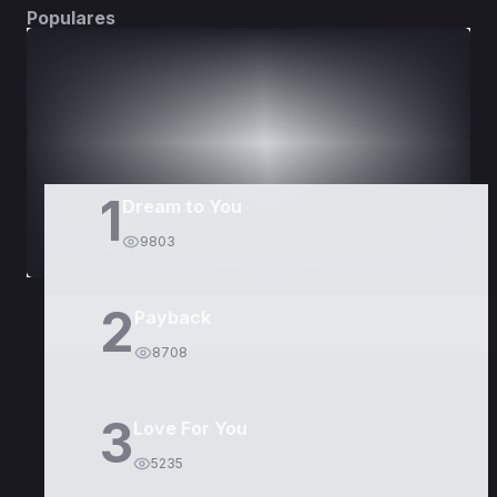
Populares
DORAMAS
PELÍCULAS
1
Dream to You
9803
2
Payback
8708
3
Love For You
5235