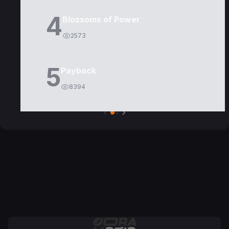
4
Blossoms of Power
2573
5
Payback
8394