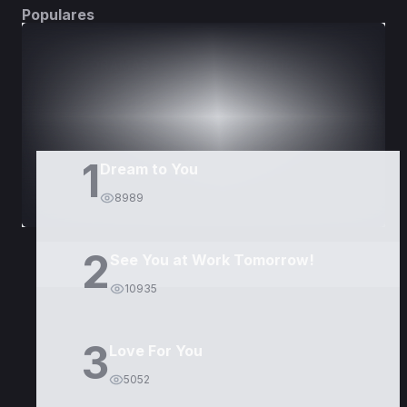
Populares
DORAMAS
PELÍCULAS
1
Dream to You
8989
2
See You at Work Tomorrow!
10935
3
Love For You
5052