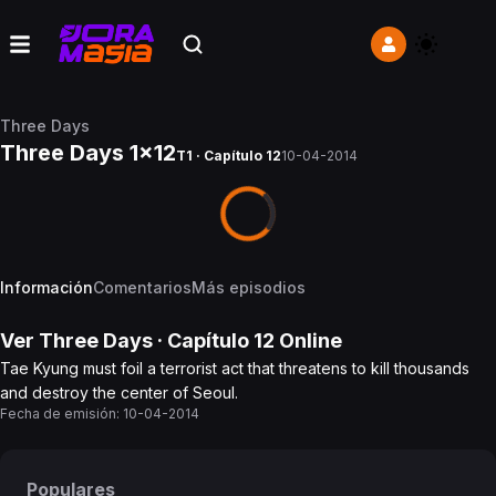
Three Days
Three Days 1x12
T1 · Capítulo 12
10-04-2014
Información
Comentarios
Más episodios
Ver
Three Days
· Capítulo
12
Online
Tae Kyung must foil a terrorist act that threatens to kill thousands
and destroy the center of Seoul.
Fecha de emisión:
10-04-2014
Populares