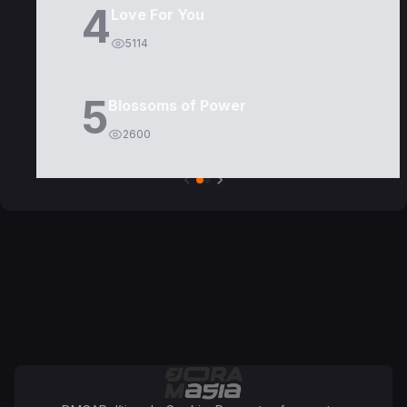
4
Love For You
5114
5
Blossoms of Power
2600