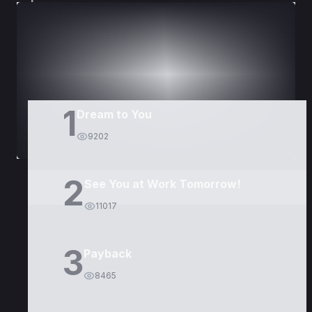
DORAMAS
PELÍCULAS
1
Dream to You
9202
2
See You at Work Tomorrow!
11017
3
Payback
8465