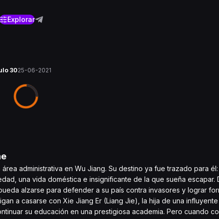
Explorar
ulo 30
25-06-2021
ne
área administrativa en Wu Jiang. Su destino ya fue trazado para él
edad, una vida doméstica e insignificante de la que sueña escapar.
pueda alzarse para defender a su país contra invasores y lograr fo
igan a casarse con Xie Jiang Er (Liang Jie), la hija de una influyente
ontinuar su educación en una prestigiosa academia. Pero cuando c