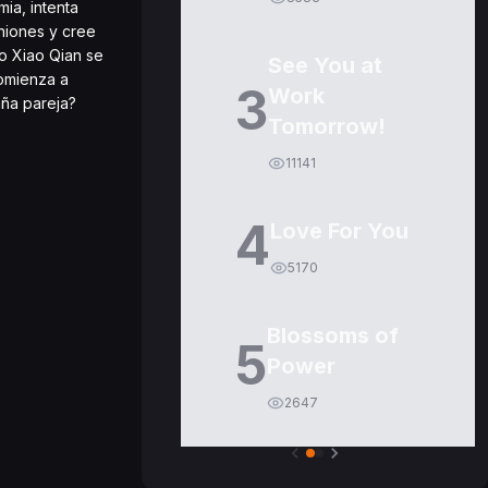
ia, intenta
iniones y cree
o Xiao Qian se
See You at
comienza a
3
Work
aña pareja?
Tomorrow!
11141
4
Love For You
5170
Blossoms of
5
Power
2647