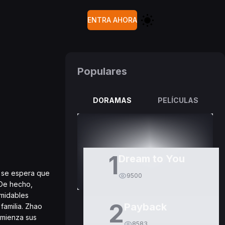
ENTRA AHORA
Populares
DORAMAS
PELÍCULAS
1
Dream to You
: se espera que
9500
 De hecho,
rmidables
2
Payback
 familia. Zhao
omienza sus
8583