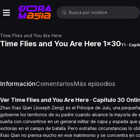
Time Flies and You Are Here
Time Flies and You Are Here 1x30
T1 · Capít
Información
Comentarios
Más episodios
Ver
Time Flies and You Are Here
· Capítulo
30
Onli
Zhao Xiao Qian (Joseph Zeng) es el Príncipe de Julu, una pequeña 
gobierne los territorios de su padre cuando alcance la mayoría de 
sueña con convertirse en un general militar de capa y espada que 
victorias en el campo de batalla. Pero extrañas circunstancias lo obl
Xiao Qian no piensa mucho en ese matrimonio y se concentra en c