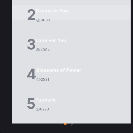
2
Dream to You
8633
3
Love For You
4994
4
Blossoms of Power
2531
5
Payback
8228