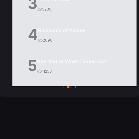
3
5235
4
Blossoms of Power
2696
5
See You at Work Tomorrow!
11253