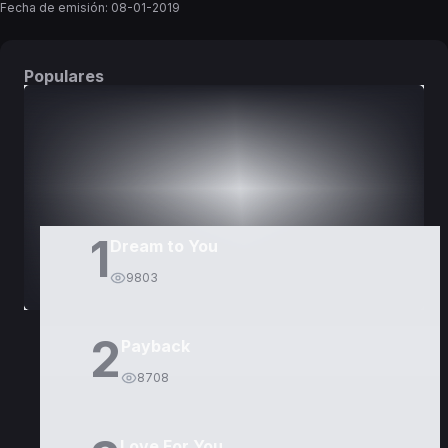
Fecha de emisión:
08-01-2019
Populares
DORAMAS
PELÍCULAS
1
Dream to You
9803
2
Payback
8708
Love For You