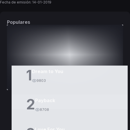
Fecha de emisión:
14-01-2019
Populares
DORAMAS
PELÍCULAS
1
Dream to You
9803
2
Payback
8708
Love For You