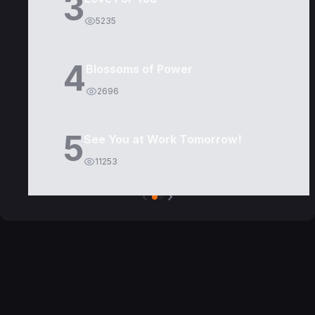
3
5235
4
Blossoms of Power
2696
5
See You at Work Tomorrow!
11253