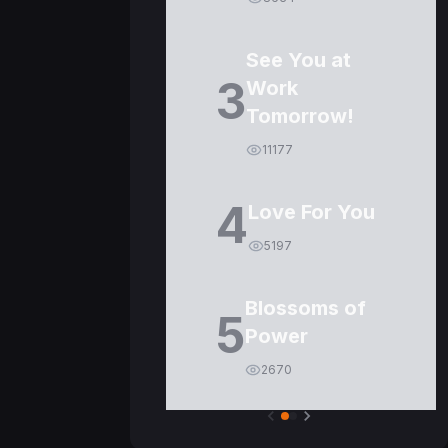
See You at
3
Work
Tomorrow!
11177
4
Love For You
5197
Blossoms of
5
Power
2670