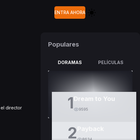
ENTRA AHORA
Populares
DORAMAS
PELÍCULAS
1
Dream to You
el director
9595
2
Payback
8634